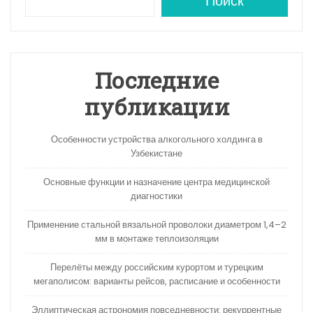
A
a
kl
в
Поиск
p
m
a
и
p
s
ть
s
Последние
ni
публикации
ki
Особенности устройства алкогольного холдинга в
Узбекистане
Основные функции и назначение центра медицинской
диагностики
Применение стальной вязальной проволоки диаметром 1,4–2
мм в монтаже теплоизоляции
Перелёты между российским курортом и турецким
мегаполисом: варианты рейсов, расписание и особенности
Эллиптическая астрономия повседневности: рекуррентные