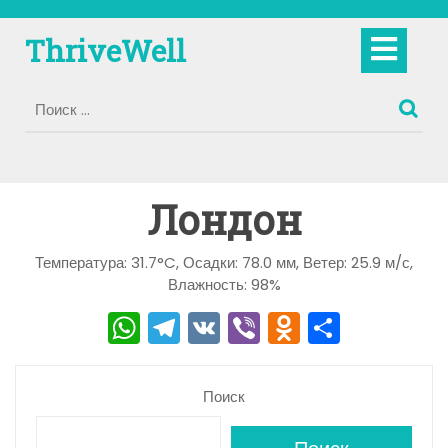
Перейти
к
Кно
ThriveWell
содержимому
Отк
Лондон
Температура: 31.7°C, Осадки: 78.0 мм, Ветер: 25.9 м/с,
Влажность: 98%
W
T
V
Vi
O
О
h
el
K
b
d
тп
a
e
er
n
р
Поиск
ts
gr
o
а