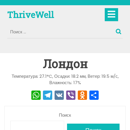
Перейти
к
Кно
ThriveWell
содержимому
Отк
Лондон
Температура: 27.1°C, Осадки: 18.2 мм, Ветер: 19.5 м/с,
Влажность: 17%
W
T
V
Vi
O
О
h
el
K
b
d
тп
a
e
er
n
р
Поиск
ts
gr
o
а