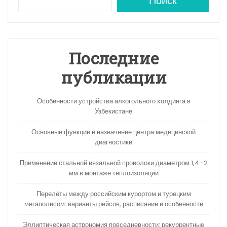
A
a
kl
в
Поиск
p
m
a
и
p
s
ть
s
Последние
ni
публикации
ki
Особенности устройства алкогольного холдинга в
Узбекистане
Основные функции и назначение центра медицинской
диагностики
Применение стальной вязальной проволоки диаметром 1,4–2
мм в монтаже теплоизоляции
Перелёты между российским курортом и турецким
мегаполисом: варианты рейсов, расписание и особенности
Эллиптическая астрономия повседневности: рекуррентные