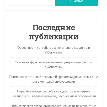
A
a
kl
в
Поиск
p
m
a
и
p
s
ть
s
Последние
ni
публикации
ki
Особенности устройства алкогольного холдинга в
Узбекистане
Основные функции и назначение центра медицинской
диагностики
Применение стальной вязальной проволоки диаметром 1,4–2
мм в монтаже теплоизоляции
Перелёты между российским курортом и турецким
мегаполисом: варианты рейсов, расписание и особенности
Эллиптическая астрономия повседневности: рекуррентные