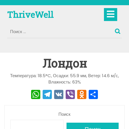
Перейти
к
Кно
ThriveWell
содержимому
Отк
Лондон
Температура: 18.5°C, Осадки: 55.9 мм, Ветер: 14.6 м/с,
Влажность: 63%
W
T
V
Vi
O
О
h
el
K
b
d
тп
a
e
er
n
р
Поиск
ts
gr
o
а