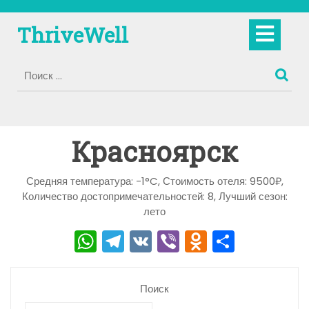
Перейти
к
Кно
ThriveWell
содержимому
Отк
Красноярск
Средняя температура: -1°C, Стоимость отеля: 9500₽,
Количество достопримечательностей: 8, Лучший сезон:
лето
W
T
V
Vi
O
О
h
el
K
b
d
тп
a
e
er
n
р
Поиск
ts
gr
o
а