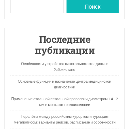
A
a
kl
в
Поиск
p
m
a
и
p
s
ть
s
Последние
ni
публикации
ki
Особенности устройства алкогольного холдинга в
Узбекистане
Основные функции и назначение центра медицинской
диагностики
Применение стальной вязальной проволоки диаметром 1,4–2
мм в монтаже теплоизоляции
Перелёты между российским курортом и турецким
мегаполисом: варианты рейсов, расписание и особенности