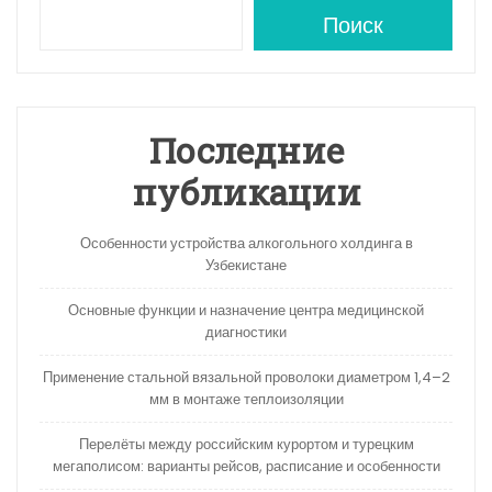
A
a
kl
в
Поиск
p
m
a
и
p
s
ть
s
Последние
ni
публикации
ki
Особенности устройства алкогольного холдинга в
Узбекистане
Основные функции и назначение центра медицинской
диагностики
Применение стальной вязальной проволоки диаметром 1,4–2
мм в монтаже теплоизоляции
Перелёты между российским курортом и турецким
мегаполисом: варианты рейсов, расписание и особенности