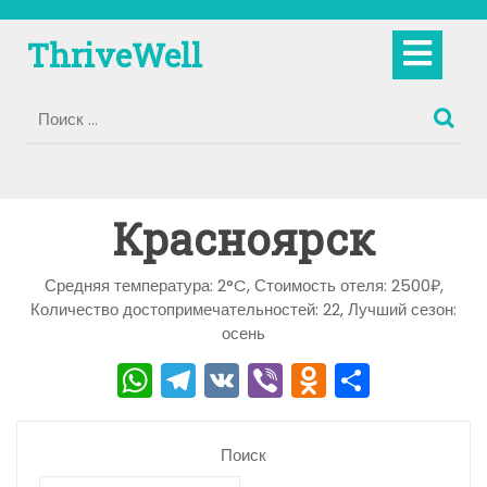
Перейти
к
Кно
ThriveWell
содержимому
Отк
Красноярск
Средняя температура: 2°C, Стоимость отеля: 2500₽,
Количество достопримечательностей: 22, Лучший сезон:
осень
W
T
V
Vi
O
О
h
el
K
b
d
тп
a
e
er
n
р
Поиск
ts
gr
o
а