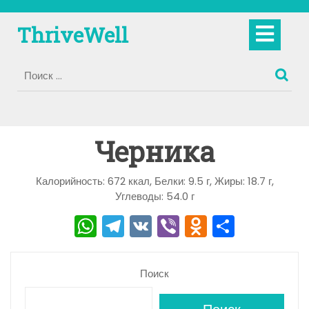
Перейти
к
Кно
ThriveWell
содержимому
Отк
Черника
Калорийность: 672 ккал, Белки: 9.5 г, Жиры: 18.7 г,
Углеводы: 54.0 г
W
T
V
Vi
O
О
h
el
K
b
d
тп
a
e
er
n
р
Поиск
ts
gr
o
а