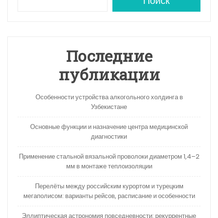
A
a
kl
в
Поиск
p
m
a
и
p
s
ть
s
Последние
ni
публикации
ki
Особенности устройства алкогольного холдинга в
Узбекистане
Основные функции и назначение центра медицинской
диагностики
Применение стальной вязальной проволоки диаметром 1,4–2
мм в монтаже теплоизоляции
Перелёты между российским курортом и турецким
мегаполисом: варианты рейсов, расписание и особенности
Эллиптическая астрономия повседневности: рекуррентные