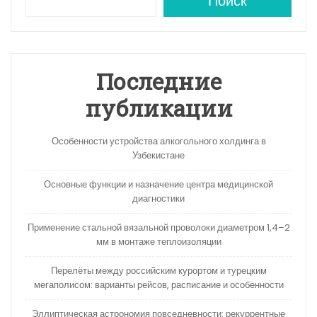
A
a
kl
в
Поиск
p
m
a
и
p
s
ть
s
Последние
ni
публикации
ki
Особенности устройства алкогольного холдинга в
Узбекистане
Основные функции и назначение центра медицинской
диагностики
Применение стальной вязальной проволоки диаметром 1,4–2
мм в монтаже теплоизоляции
Перелёты между российским курортом и турецким
мегаполисом: варианты рейсов, расписание и особенности
Эллиптическая астрономия повседневности: рекуррентные