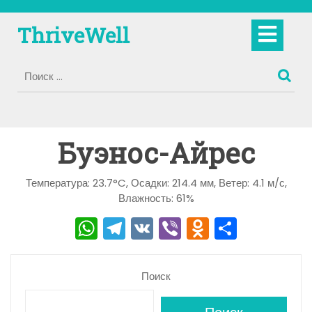
Перейти
к
Кно
ThriveWell
содержимому
Отк
Буэнос-Айрес
Температура: 23.7°C, Осадки: 214.4 мм, Ветер: 4.1 м/с,
Влажность: 61%
W
T
V
Vi
O
О
h
el
K
b
d
тп
a
e
er
n
р
Поиск
ts
gr
o
а