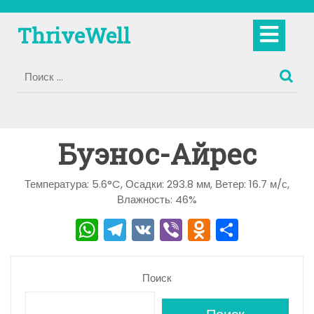
Перейти
к
Кно
ThriveWell
содержимому
Отк
Буэнос-Айрес
Температура: 5.6°C, Осадки: 293.8 мм, Ветер: 16.7 м/с,
Влажность: 46%
W
T
V
Vi
O
О
h
el
K
b
d
тп
a
e
er
n
р
Поиск
ts
gr
o
а