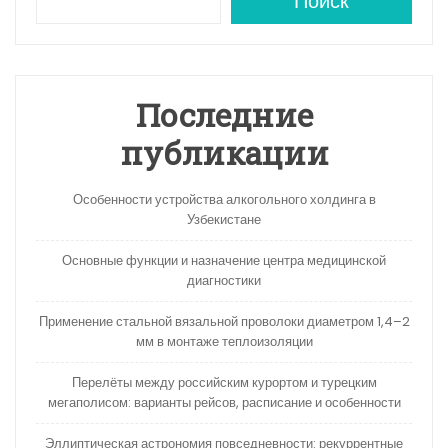
A
a
kl
в
Поиск
p
m
a
и
p
s
ть
s
Последние
ni
публикации
ki
Особенности устройства алкогольного холдинга в
Узбекистане
Основные функции и назначение центра медицинской
диагностики
Применение стальной вязальной проволоки диаметром 1,4–2
мм в монтаже теплоизоляции
Перелёты между российским курортом и турецким
мегаполисом: варианты рейсов, расписание и особенности
Эллиптическая астрономия повседневности: рекуррентные