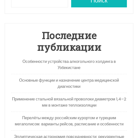
A
a
kl
в
Поиск
p
m
a
и
p
s
ть
s
Последние
ni
публикации
ki
Особенности устройства алкогольного холдинга в
Узбекистане
Основные функции и назначение центра медицинской
диагностики
Применение стальной вязальной проволоки диаметром 1,4–2
мм в монтаже теплоизоляции
Перелёты между российским курортом и турецким
мегаполисом: варианты рейсов, расписание и особенности
Эллиптическая астрономия повседневности: рекуррентные